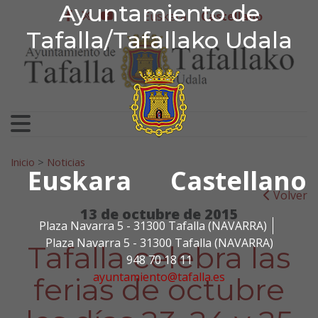
Ayuntamiento de Tafa
Ayuntamiento de
Ir al contenido
Euskera
Castellano
facebook
twitter
youtube
Tafalla/Tafallako Udala
Search for:
Inicio
>
Noticias
Euskara
Castellano
Volver
13 de octubre de 2015
Plaza Navarra 5 - 31300 Tafalla (NAVARRA)
Plaza Navarra 5 - 31300 Tafalla (NAVARRA)
Tafalla celebra las
948 70 18 11
ayuntamiento@tafalla.es
ferias de octubre