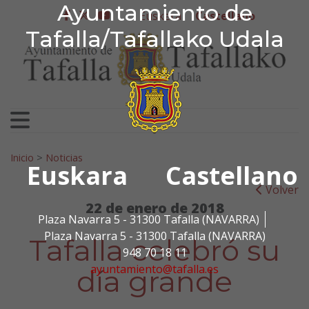
Ayuntamiento de Tafa
Ayuntamiento de
Ir al contenido
Euskera
Castellano
facebook
twitter
youtube
Tafalla/Tafallako Udala
Search for:
Inicio
>
Noticias
Euskara
Castellano
Volver
22 de enero de 2018
Plaza Navarra 5 - 31300 Tafalla (NAVARRA)
Plaza Navarra 5 - 31300 Tafalla (NAVARRA)
Tafalla celebró su
948 70 18 11
ayuntamiento@tafalla.es
día grande