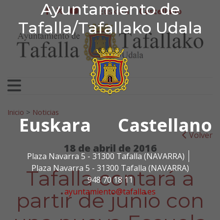
Ayuntamiento de Tafa
Ayuntamiento de
Ir al contenido
Euskera
Castellano
facebook
twitter
youtube
Tafalla/Tafallako Udala
Search for:
Inicio
>
Noticias
Euskara
Castellano
Volver
18 de abril de 2016
Plaza Navarra 5 - 31300 Tafalla (NAVARRA)
Plaza Navarra 5 - 31300 Tafalla (NAVARRA)
Tafalla contará a
948 70 18 11
ayuntamiento@tafalla.es
partir de junio con