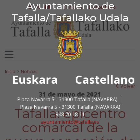
Ayuntamiento de Tafa
Ayuntamiento de
Ir al contenido
Euskera
Castellano
facebook
twitter
youtube
Tafalla/Tafallako Udala
Search for:
Inicio
>
Noticias
Euskara
Castellano
Volver
31 de mayo de 2021
Plaza Navarra 5 - 31300 Tafalla (NAVARRA)
Plaza Navarra 5 - 31300 Tafalla (NAVARRA)
Tafalla: epicentro
948 70 18 11
ayuntamiento@tafalla.es
comarcal de la