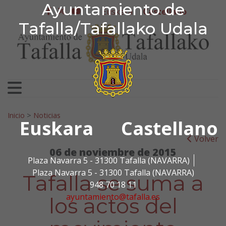
Ayuntamiento de Tafa
Ayuntamiento de
Ir al contenido
Euskera
Castellano
facebook
twitter
youtube
Tafalla/Tafallako Udala
Search for:
Inicio
>
Noticias
Euskara
Castellano
Volver
06 de noviembre de 2015
Plaza Navarra 5 - 31300 Tafalla (NAVARRA)
Plaza Navarra 5 - 31300 Tafalla (NAVARRA)
Tafalla se suma a
948 70 18 11
ayuntamiento@tafalla.es
los actos del