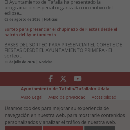
El Ayuntamiento de Tafalla ha presentado la
programación especial organizada con motivo del
eclipse...
03 de agosto de 2026 | Noticias
Sorteo para presenciar el chupinazo de Fiestas desde el
balcón del Ayuntamiento
BASES DEL SORTEO PARA PRESENCIAR EL COHETE DE
FIESTAS DESDE EL AYUNTAMIENTO PRIMERA.- El
sorteo ...
30 de julio de 2026 | Noticias
Facebook
Twitter
Youtube
Ayuntamiento de Tafalla/Tafallako Udala
Aviso Legal
Aviso de privacidad
Accesibilidad
Política de cookies
Usamos cookies para mejorar su experiencia de
Política de Seguridad de la Información
navegación en nuestra web, para mostrarle contenidos
Plaza Navarra 5 - 31300 Tafalla (NAVARRA)
948 70 18 11
personalizados y analizar el tráfico de nuestra web.
ayuntamiento@tafalla.es