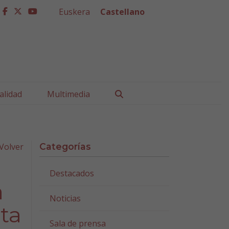
Euskera
Castellano
facebook
twitter
youtube
Buscar
alidad
Multimedia
Volver
Categorías
Destacados
a
Noticias
sta
Sala de prensa