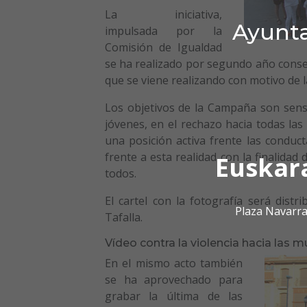
La iniciativa,
Ayunta
impulsada por la
Comisión de Igualdad
se ha realizado por segundo año consec
que se viene realizando con motivo de l
Los objetivos de la Campaña son sensi
jóvenes, en el rechazo hacia todas las
una posición activa frente las conduct
frente a esta realidad con la finalida
Euskar
todos.
El cartel con la fotografía será distr
Plaza Navarra
Tafalla.
Vídeo contra la violencia hacia las m
En el mismo acto también
se ha aprovechado para
grabar la última de las