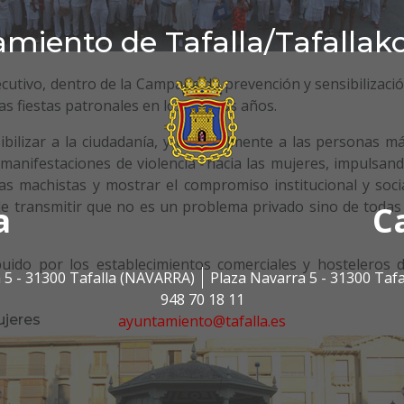
miento de Tafalla/Tafallak
utivo, dentro de la Campaña de prevención y sensibilizaci
as fiestas patronales en los últimos años.
bilizar a la ciudadanía, y especialmente a las personas m
 manifestaciones de violencia hacia las mujeres, impulsan
as machistas y mostrar el compromiso institucional y soci
d de transmitir que no es un problema privado sino de todas
a
C
ibuido por los establecimientos comerciales y hosteleros 
 5 - 31300 Tafalla (NAVARRA)
Plaza Navarra 5 - 31300 Taf
948 70 18 11
ayuntamiento@tafalla.es
ujeres