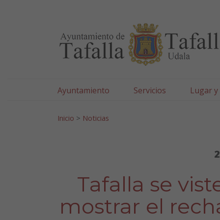
Ayuntamiento de Tafa
Ir al contenido
Ayuntamiento
Servicios
Lugar y
Search for:
Inicio
>
Noticias
2
Tafalla se vis
mostrar el recha