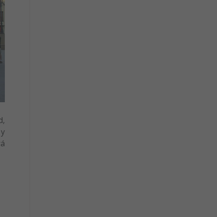
d,
 y
rá