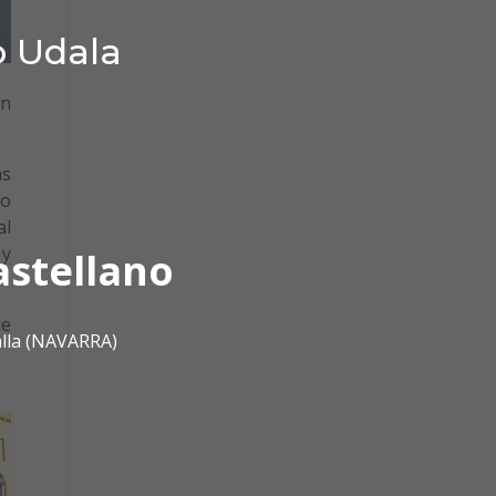
o Udala
ón
ás
do
al
 y
astellano
de
alla (NAVARRA)