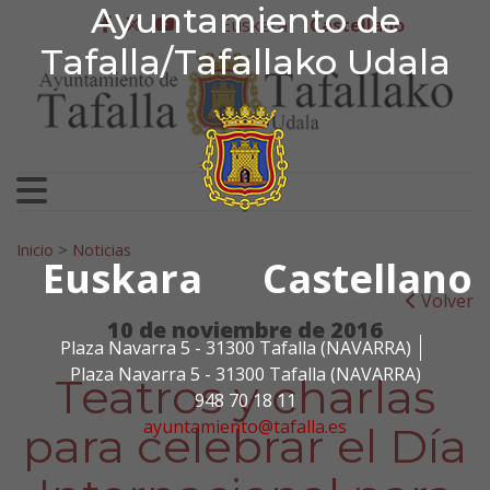
Ayuntamiento de Tafa
Ayuntamiento de
Ir al contenido
Euskera
Castellano
facebook
twitter
youtube
Tafalla/Tafallako Udala
Search for:
Inicio
>
Noticias
Euskara
Castellano
Volver
10 de noviembre de 2016
Plaza Navarra 5 - 31300 Tafalla (NAVARRA)
Plaza Navarra 5 - 31300 Tafalla (NAVARRA)
Teatros y charlas
948 70 18 11
ayuntamiento@tafalla.es
para celebrar el Día