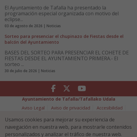
El Ayuntamiento de Tafalla ha presentado la
programación especial organizada con motivo del
eclipse...
03 de agosto de 2026 | Noticias
Sorteo para presenciar el chupinazo de Fiestas desde el
balcón del Ayuntamiento
BASES DEL SORTEO PARA PRESENCIAR EL COHETE DE
FIESTAS DESDE EL AYUNTAMIENTO PRIMERA.- El
sorteo ...
30 de julio de 2026 | Noticias
Facebook
Twitter
Youtube
Ayuntamiento de Tafalla/Tafallako Udala
Aviso Legal
Aviso de privacidad
Accesibilidad
Política de cookies
Usamos cookies para mejorar su experiencia de
Política de Seguridad de la Información
navegación en nuestra web, para mostrarle contenidos
Plaza Navarra 5 - 31300 Tafalla (NAVARRA)
948 70 18 11
personalizados y analizar el tráfico de nuestra web.
ayuntamiento@tafalla.es