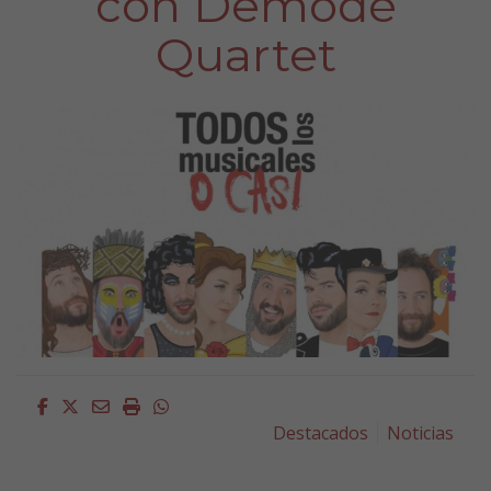
con Demodé
Quartet
Facebook
Twitter
Email
Imprimir
Whatsapp
Destacados
Noticias