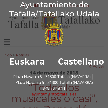
Ayuntamiento de Tafa
Ayuntamiento de
Ir al contenido
Euskera
Castellano
facebook
twitter
youtube
Tafalla/Tafallako Udala
Search for:
Inicio
>
Noticias
Euskara
Castellano
Volver
14 de mayo de 2018
Plaza Navarra 5 - 31300 Tafalla (NAVARRA)
Plaza Navarra 5 - 31300 Tafalla (NAVARRA)
“Todos los
948 70 18 11
ayuntamiento@tafalla.es
musicales o casi”,