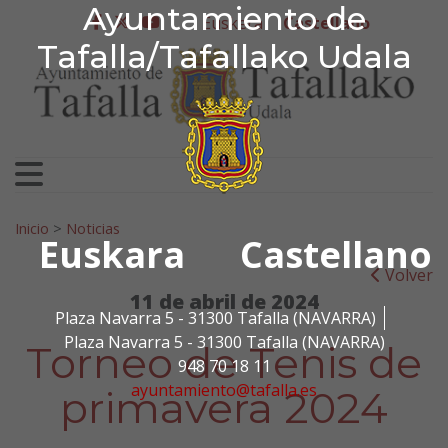
Ayuntamiento de Tafa
Ayuntamiento de
Ir al contenido
Euskera
Castellano
facebook
twitter
youtube
Tafalla/Tafallako Udala
Search for:
Inicio
>
Noticias
Euskara
Castellano
Volver
11 de abril de 2024
Plaza Navarra 5 - 31300 Tafalla (NAVARRA)
Plaza Navarra 5 - 31300 Tafalla (NAVARRA)
Torneo de Tenis de
948 70 18 11
ayuntamiento@tafalla.es
primavera 2024