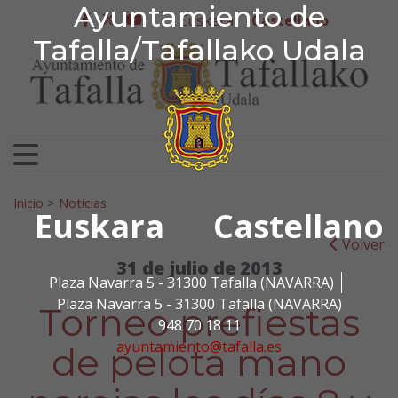
Ayuntamiento de Tafa
Ayuntamiento de
Ir al contenido
Euskera
Castellano
facebook
twitter
youtube
Tafalla/Tafallako Udala
Search for:
Inicio
>
Noticias
Euskara
Castellano
Volver
31 de julio de 2013
Plaza Navarra 5 - 31300 Tafalla (NAVARRA)
Plaza Navarra 5 - 31300 Tafalla (NAVARRA)
Torneo prefiestas
948 70 18 11
ayuntamiento@tafalla.es
de pelota mano