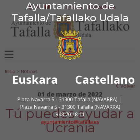
Ayuntamiento de Tafa
Ayuntamiento de
Ir al contenido
Euskera
Castellano
facebook
twitter
youtube
Tafalla/Tafallako Udala
Search for:
Inicio
>
Noticias
Euskara
Castellano
Volver
01 de marzo de 2022
Plaza Navarra 5 - 31300 Tafalla (NAVARRA)
Plaza Navarra 5 - 31300 Tafalla (NAVARRA)
Tú puedes ayudar a
948 70 18 11
ayuntamiento@tafalla.es
Ucrania