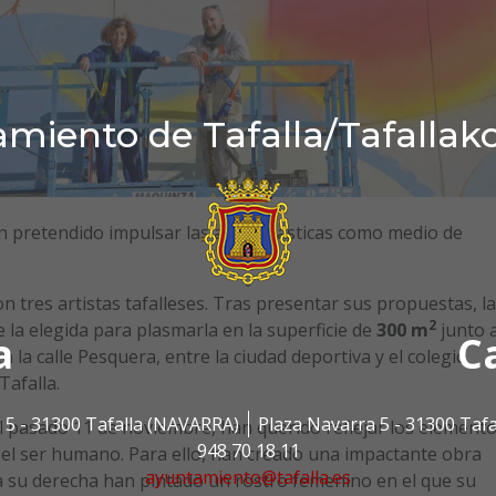
miento de Tafalla/Tafallak
n pretendido impulsar las artes plásticas como medio de
 tres artistas tafalleses. Tras presentar sus propuestas, la
2
 la elegida para plasmarla en la superficie de
300 m
junto a
a
C
la calle Pesquera, entre la ciudad deportiva y el colegio
Tafalla.
 5 - 31300 Tafalla (NAVARRA)
Plaza Navarra 5 - 31300 Taf
l pasado 11 de noviembre, han querido reflejar los element
948 70 18 11
 y el ser humano. Para ello, han creado una impactante obra
ayuntamiento@tafalla.es
a su derecha han pintado un rostro femenino en el que su