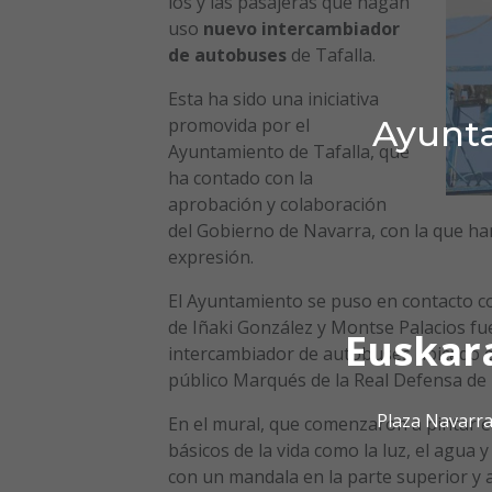
los y las pasajeras que hagan
uso
nuevo intercambiador
de autobuses
de Tafalla.
Esta ha sido una iniciativa
Ayunta
promovida por el
Ayuntamiento de Tafalla, que
ha contado con la
aprobación y colaboración
del Gobierno de Navarra, con la que ha
expresión.
El Ayuntamiento se puso en contacto con
de Iñaki González y Montse Palacios fue
Euskar
intercambiador de autobuses ubicado en 
público Marqués de la Real Defensa de 
Plaza Navarra
En el mural, que comenzaron a pintar e
básicos de la vida como la luz, el agua
con un mandala en la parte superior y 