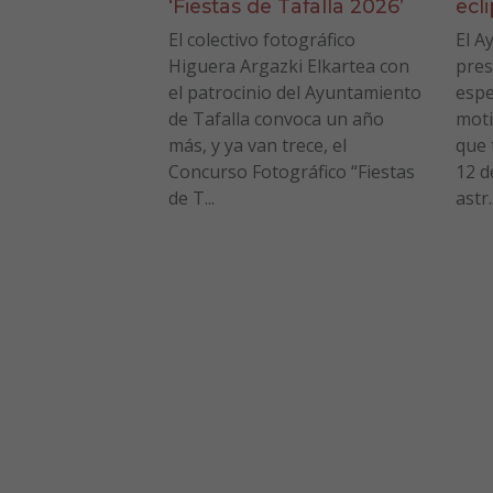
‘Fiestas de Tafalla 2026’
ecl
El colectivo fotográfico
El A
Higuera Argazki Elkartea con
pres
el patrocinio del Ayuntamiento
espe
de Tafalla convoca un año
moti
más, y ya van trece, el
que 
Concurso Fotográfico “Fiestas
12 d
de T...
astr..