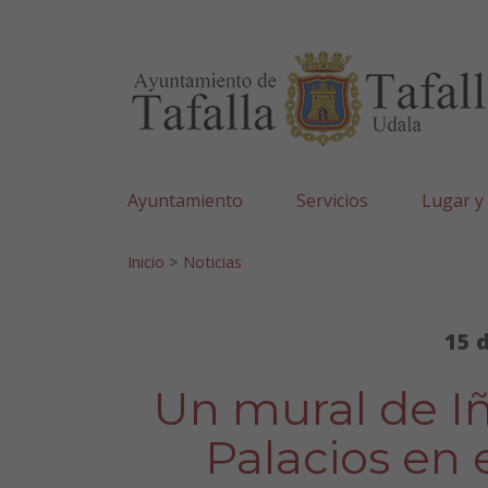
Ayuntamiento de Tafa
Ir al contenido
Ayuntamiento
Servicios
Lugar y
Search for:
Inicio
>
Noticias
15 
Un mural de I
Palacios en 