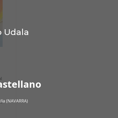
o Udala
l
astellano
alla (NAVARRA)
os