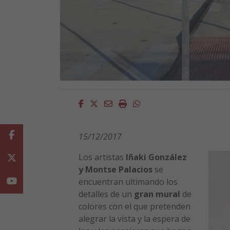
Facebook
Twitter
Email
Imprimir
Whatsapp
Facebook
15/12/2017
Los artistas
Iñaki González
Twitter
y Montse Palacios
se
Youtube
encuentran ultimando los
detalles de un
gran mural
de
colores con el que pretenden
alegrar la vista y la espera de