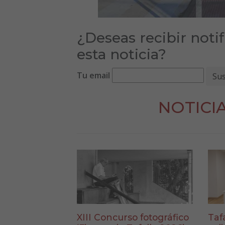
¿Deseas recibir noti
esta noticia?
Tu email
NOTICI
XIII Concurso fotográfico
Taf