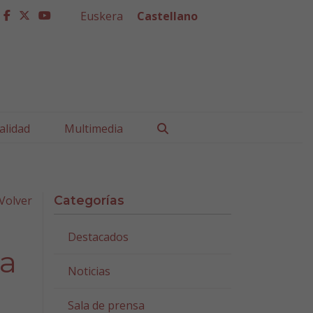
Euskera
Castellano
facebook
twitter
youtube
Buscar
alidad
Multimedia
Volver
Categorías
Destacados
da
Noticias
Sala de prensa