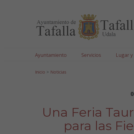
Ayuntamiento de Tafa
Ir al contenido
Ayuntamiento
Servicios
Lugar y
Search for:
Inicio
>
Noticias
0
Una Feria Taur
para las Fi