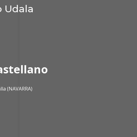
o Udala
astellano
alla (NAVARRA)