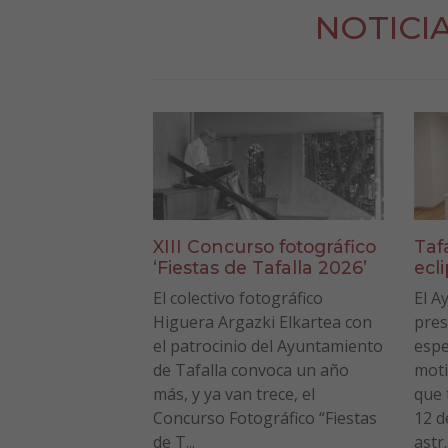
NOTICI
XIII Concurso fotográfico
Taf
‘Fiestas de Tafalla 2026’
ecl
El colectivo fotográfico
El A
Higuera Argazki Elkartea con
pres
el patrocinio del Ayuntamiento
espe
de Tafalla convoca un año
moti
más, y ya van trece, el
que 
Concurso Fotográfico “Fiestas
12 d
de T...
astr..