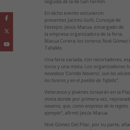
seguida de la de San Fermín.
En dicho evento estuvieron
Facebook
presentes Jacinto Goñi, Concejal de
Festejos; Jesús Macua, encargado de
Twitter
la empresa organizadora de la feria,
Macua Corera; los toreros Noé Gómez De
Youtube
Tafallés.
Una feria variada, con recortadores, es
toros y una mixta. Los organizadores h
novedosa ‘Corrida Navarra’, son los alici
los toreros y en el pueblo de Tafalla”.
Veteranos y jóvenes torearán en la Plaz
mixta donde por primera vez, rejoneado
navarra, que, como empresa de la región,
ejemplo
“, afirmó Jesús Macua.
Noé Gómez Del Pilar, por su parte, aña