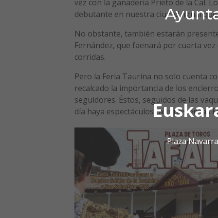
vez con la ganadería Prieto de la Cal. Lo
Ayunta
debutante en nuestra ciudad, igual que
No obstante, también estarán presente
Fernández, que faenará por cuarta vez
corridas.
Pero la Feria Taurina no solo cuenta c
recalcado la importancia de los encie
seguidores. Éstos, seguidos de las vaqui
Euskar
día haya espectáculos taurinos en las Fi
Plaza Navarra