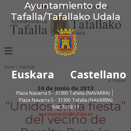
Ayuntamiento de Tafa
Ayuntamiento de
Ir al contenido
Euskera
Castellano
facebook
twitter
youtube
Tafalla/Tafallako Udala
Search for:
Inicio
>
Noticias
Euskara
Castellano
Volver
24 de junio de 2013
Plaza Navarra 5 - 31300 Tafalla (NAVARRA)
Plaza Navarra 5 - 31300 Tafalla (NAVARRA)
“Unidos en la fiesta”
948 70 18 11
ayuntamiento@tafalla.es
del vecino de