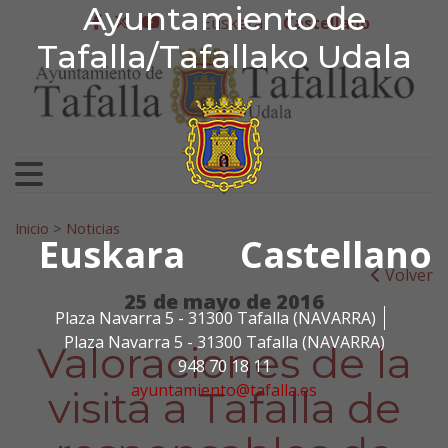
Ayuntamiento de Tafa
Ayuntamiento de
Ir al contenido
Euskera
Castellano
facebook
twitter
youtube
Tafalla/Tafallako Udala
Search for:
Inicio
>
Noticias
Euskara
Castellano
Volver
25 de mayo de 2016
Plaza Navarra 5 - 31300 Tafalla (NAVARRA)
Plaza Navarra 5 - 31300 Tafalla (NAVARRA)
Valoraciones de la
948 70 18 11
ayuntamiento@tafalla.es
visita a Tafalla de