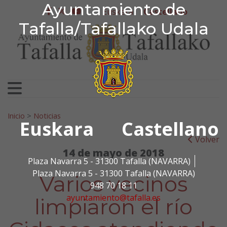
Ayuntamiento de Tafa
Ayuntamiento de
Ir al contenido
Euskera
Castellano
facebook
twitter
youtube
Tafalla/Tafallako Udala
Search for:
Inicio
>
Noticias
Euskara
Castellano
Volver
14 de mayo de 2018
Plaza Navarra 5 - 31300 Tafalla (NAVARRA)
Plaza Navarra 5 - 31300 Tafalla (NAVARRA)
Varios vecinos
948 70 18 11
ayuntamiento@tafalla.es
limpiaron el río