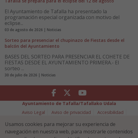
Tafalla se prepara para el eclipse del 12 de agosto
El Ayuntamiento de Tafalla ha presentado la
programación especial organizada con motivo del
eclipse...
03 de agosto de 2026 | Noticias
Sorteo para presenciar el chupinazo de Fiestas desde el
balcón del Ayuntamiento
BASES DEL SORTEO PARA PRESENCIAR EL COHETE DE
FIESTAS DESDE EL AYUNTAMIENTO PRIMERA.- El
sorteo ...
30 de julio de 2026 | Noticias
Facebook
Twitter
Youtube
Ayuntamiento de Tafalla/Tafallako Udala
Aviso Legal
Aviso de privacidad
Accesibilidad
Política de cookies
Usamos cookies para mejorar su experiencia de
Política de Seguridad de la Información
navegación en nuestra web, para mostrarle contenidos
Plaza Navarra 5 - 31300 Tafalla (NAVARRA)
948 70 18 11