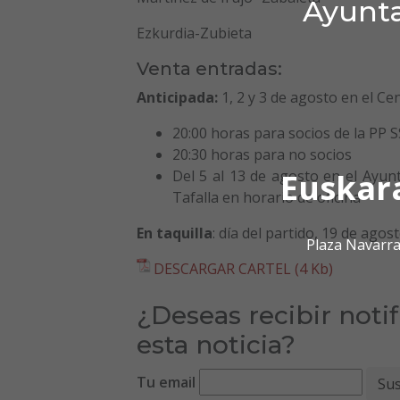
Ayunta
Ezkurdia-Zubieta
Venta entradas:
Anticipada:
1, 2 y 3 de agosto en el Cen
20:00 horas para socios de la PP S
20:30 horas para no socios
Del 5 al 13 de agosto en el Ayun
Euskar
Tafalla en horario de oficina
En taquilla
: día del partido, 19 de agos
Plaza Navarra
DESCARGAR CARTEL (4 Kb)
¿Deseas recibir noti
esta noticia?
Tu email