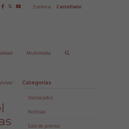
Euskera
Castellano
facebook
twitter
youtube
Buscar
alidad
Multimedia
Volver
Categorías
Destacados
l
Noticias
as
Sala de prensa