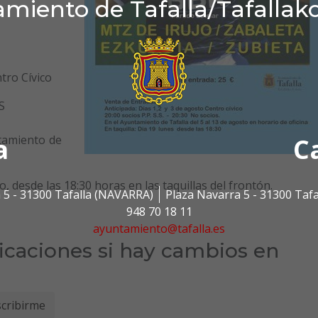
miento de Tafalla/Tafallak
tro Cívico
S
tamiento de
a
C
to, desde las 18:30 horas en las taquillas del frontón.
 5 - 31300 Tafalla (NAVARRA)
Plaza Navarra 5 - 31300 Taf
948 70 18 11
ayuntamiento@tafalla.es
ficaciones si hay cambios en