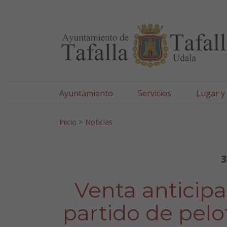
Ayuntamiento de Tafa
Ir al contenido
Ayuntamiento
Servicios
Lugar y
Search for:
Inicio
>
Noticias
3
Venta anticipa
partido de pelo