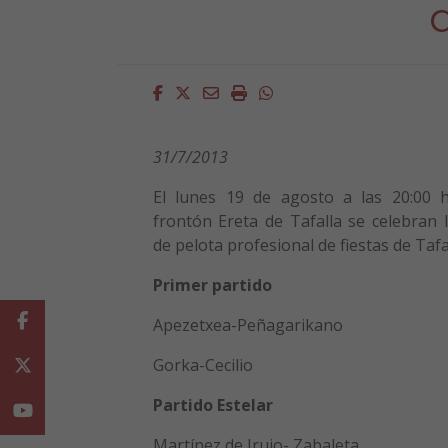
Facebook
Twitter
Email
Imprimir
Whatsapp
31/7/2013
El lunes 19 de agosto a las 20:00 
frontón Ereta de Tafalla se celebran 
de pelota profesional de fiestas de Tafa
Primer partido
Facebook
Apezetxea-Peñagarikano
Gorka-Cecilio
Twitter
Partido Estelar
Youtube
Martínez de Irujo- Zabaleta