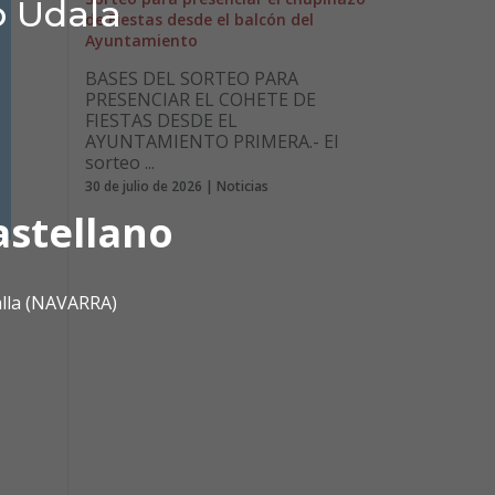
o Udala
de Fiestas desde el balcón del
Ayuntamiento
BASES DEL SORTEO PARA
PRESENCIAR EL COHETE DE
FIESTAS DESDE EL
AYUNTAMIENTO PRIMERA.- El
sorteo ...
30 de julio de 2026 | Noticias
astellano
alla (NAVARRA)