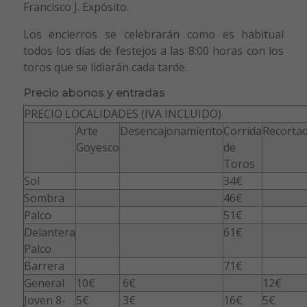
Francisco J. Expósito.
Los encierros se celebrarán como es habitual
todos los días de festejos a las 8:00 horas con los
toros que se lidiarán cada tarde.
Precio abonos y entradas
PRECIO LOCALIDADES (IVA INCLUIDO)
Arte
Desencajonamiento
Corrida
Recorta
Goyesco
de
Toros
Sol
34€
Sombra
46€
Palco
51€
Delantera
61€
Palco
Barrera
71€
General
10€
6€
12€
Joven 8-
5€
3€
16€
5€