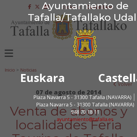
Ayuntamiento de Tafa
Ayuntamiento de
Ir al contenido
Euskera
Castellano
facebook
twitter
youtube
Tafalla/Tafallako Uda
Search for:
Inicio
>
Noticias
Euskara
Castel
Volver
07 de agosto de 2014
Plaza Navarra 5 - 31300 Tafalla (NAVARRA)
Plaza Navarra 5 - 31300 Tafalla (NAVARRA)
Venta de abonos y
948 70 18 11
ayuntamiento@tafalla.es
localidades Feria