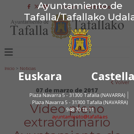
Ayuntamiento de Tafa
Ayuntamiento de
Ir al contenido
Euskera
Castellano
facebook
twitter
youtube
Tafalla/Tafallako Udal
Search for:
Inicio
>
Noticias
Euskara
Castell
Volver
07 de marzo de 2017
Plaza Navarra 5 - 31300 Tafalla (NAVARRA)
Plaza Navarra 5 - 31300 Tafalla (NAVARRA)
Vídeo pleno
948 70 18 11
ayuntamiento@tafalla.es
extraordinario