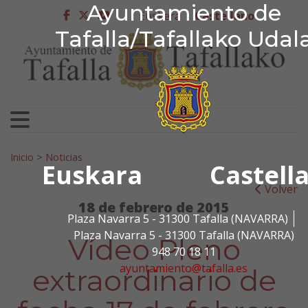
Ayuntamiento de Tafa
Ayuntamiento de
Ir al contenido
Euskera
Castellano
facebook
twitter
youtube
Tafalla/Tafallako Udal
Search for:
Inicio
>
Noticias
Euskara
Castell
Volver
18 de febrero de 2015
Plaza Navarra 5 - 31300 Tafalla (NAVARRA)
Plaza Navarra 5 - 31300 Tafalla (NAVARRA)
Vídeo Pleno
948 70 18 11
ayuntamiento@tafalla.es
extraordinario de