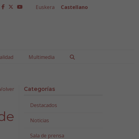
Euskera
Castellano
facebook
twitter
youtube
Buscar
alidad
Multimedia
Volver
Categorías
Destacados
 de
Noticias
Sala de prensa