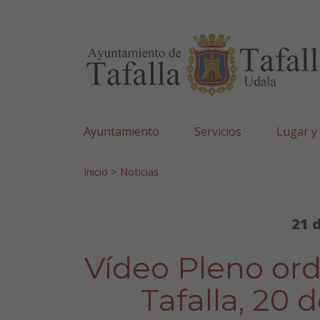
Ayuntamiento de Tafa
Ir al contenido
Ayuntamiento
Servicios
Lugar y
Search for:
Inicio
>
Noticias
21 
Vídeo Pleno or
Tafalla, 20 