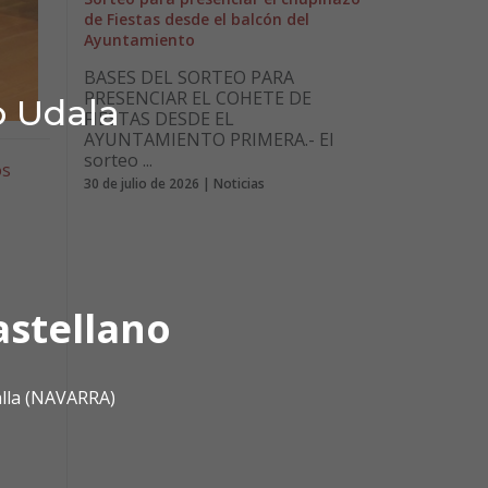
de Fiestas desde el balcón del
Ayuntamiento
BASES DEL SORTEO PARA
PRESENCIAR EL COHETE DE
o Udala
FIESTAS DESDE EL
AYUNTAMIENTO PRIMERA.- El
sorteo ...
os
30 de julio de 2026 | Noticias
astellano
alla (NAVARRA)