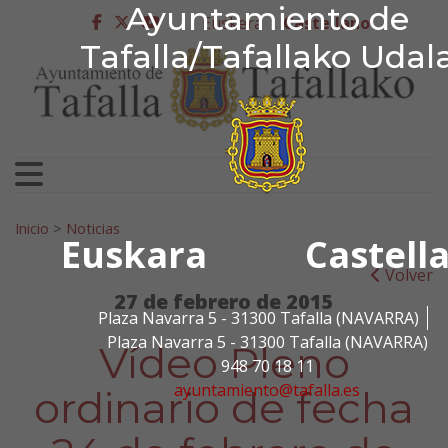
Ayuntamiento de Tafa
Ayuntamiento de
Ir al contenido
Euskera
Castellano
facebook
twitter
youtube
Tafalla/Tafallako Udal
Search for:
Inicio
>
Noticias
Euskara
Castell
Volver
27 de febrero de 2015
Plaza Navarra 5 - 31300 Tafalla (NAVARRA)
Plaza Navarra 5 - 31300 Tafalla (NAVARRA)
Vídeo Pleno
948 70 18 11
ayuntamiento@tafalla.es
ordinario de fecha