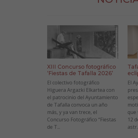
XIII Concurso fotográfico
Taf
‘Fiestas de Tafalla 2026’
ecl
El colectivo fotográfico
El A
Higuera Argazki Elkartea con
pres
el patrocinio del Ayuntamiento
espe
de Tafalla convoca un año
moti
más, y ya van trece, el
que 
Concurso Fotográfico “Fiestas
12 d
de T...
astr..