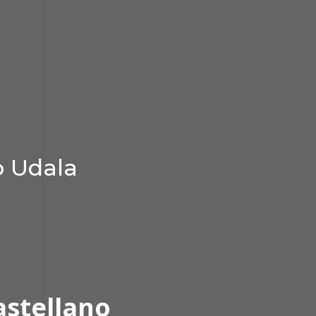
o Udala
astellano