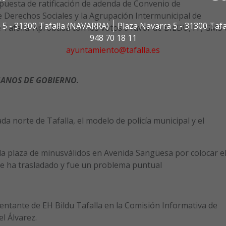
puesta de ratificación de adenda de Convenio de
 Derechos Sociales y la Agrupación Intermunicipal de
 5 - 31300 Tafalla (NAVARRA)
Plaza Navarra 5 - 31300 Taf
e Tafalla. Aprobada con los votos a favor de BILDU, IT, GMS 
948 70 18 11
ayuntamiento@tafalla.es
GANOS DE GOBIERNO.
da norte de Tafalla, el modelo de policía municipal y el
la plaza de minusválidos en Avenida Sangüesa por colocar e
se ha trasladado y fue un problema puntual
entante de EH Bildu Tafalla en la Comisión Informativa de
el Álvarez.