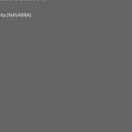
alla (NAVARRA)
e
l