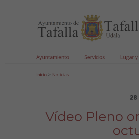
Ayuntamiento de Tafa
Ir al contenido
Ayuntamiento
Servicios
Lugar y
Search for:
Inicio
>
Noticias
28
Vídeo Pleno or
oct