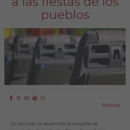
a las fiestas de los
pueblos
Facebook
Twitter
Email
Imprimir
Whatsapp
Noticias
Un año más se desarrolla la campaña de