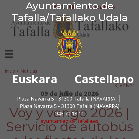
Ayuntamiento de Tafa
Ayuntamiento de
Ir al contenido
Castellano
facebook
twitter
youtube
Tafalla/Tafallako Udala
Search for:
Inicio
>
Noticias
Euskara
Castellano
Volver
09 de julio de 2026
Plaza Navarra 5 - 31300 Tafalla (NAVARRA)
Plaza Navarra 5 - 31300 Tafalla (NAVARRA)
Voy y vengo 2026 |
948 70 18 11
ayuntamiento@tafalla.es
Servicio de autobús