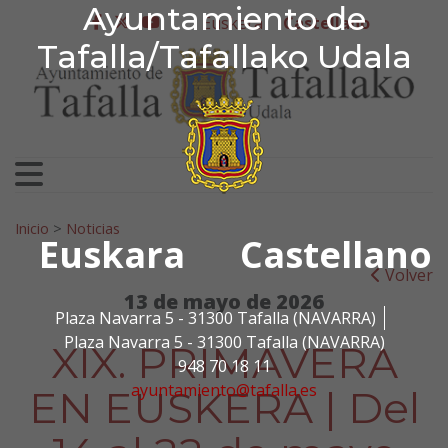
Ayuntamiento de Tafa
Ayuntamiento de
Ir al contenido
Euskera
Castellano
facebook
twitter
youtube
Tafalla/Tafallako Udala
Search for:
Inicio
>
Noticias
Euskara
Castellano
Volver
13 de mayo de 2026
Plaza Navarra 5 - 31300 Tafalla (NAVARRA)
Plaza Navarra 5 - 31300 Tafalla (NAVARRA)
XIX. PRIMAVERA
948 70 18 11
ayuntamiento@tafalla.es
EN EUSKERA | Del