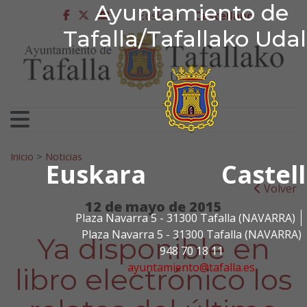
Ayuntamiento de Tafa
Ayuntamiento de
Ir al contenido
Euskera
Castellano
facebook
twitter
youtube
Tafalla/Tafallako Uda
Search for:
Inicio
>
Noticias
Euskara
Castel
Volver
12 de mayo de 2015
Plaza Navarra 5 - 31300 Tafalla (NAVARRA)
Plaza Navarra 5 - 31300 Tafalla (NAVARRA)
Ya disponible en
948 70 18 11
ayuntamiento@tafalla.es
libro electrónico los