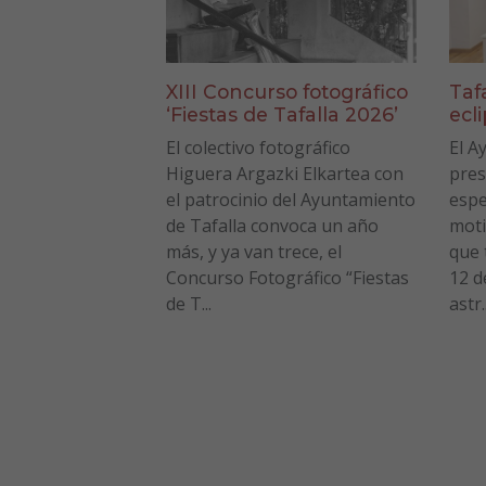
XIII Concurso fotográfico
Taf
‘Fiestas de Tafalla 2026’
ecl
El colectivo fotográfico
El A
Higuera Argazki Elkartea con
pres
el patrocinio del Ayuntamiento
espe
de Tafalla convoca un año
moti
más, y ya van trece, el
que 
Concurso Fotográfico “Fiestas
12 d
de T...
astr..