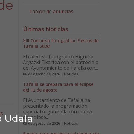
 de
Tablón de anuncios
Últimas Noticias
XIII Concurso fotográfico ‘Fiestas de
Tafalla 2026’
El colectivo fotográfico Higuera
Argazki Elkartea con el patrocinio
del Ayuntamiento de Tafalla con...
06 de agosto de 2026 | Noticias
Tafalla se prepara para el eclipse
del 12 de agosto
El Ayuntamiento de Tafalla ha
presentado la programación
especial organizada con motivo
as
o Udala
del eclipse...
03 de agosto de 2026 | Noticias
Sorteo para presenciar el chupinazo