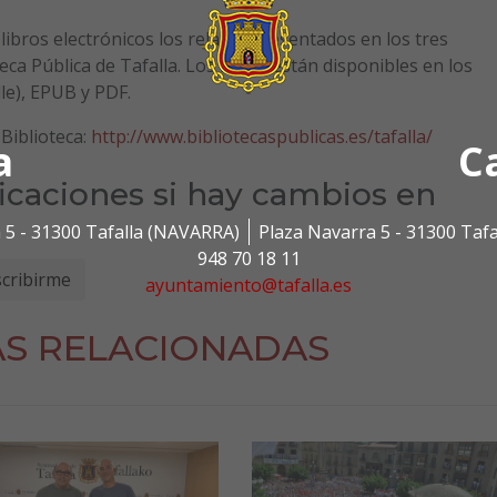
 libros electrónicos los relatos presentados en los tres
ca Pública de Tafalla. Los libros están disponibles en los
le), EPUB y PDF.
Biblioteca:
http://www.bibliotecaspublicas.es/tafalla/
a
C
ficaciones si hay cambios en
 5 - 31300 Tafalla (NAVARRA)
Plaza Navarra 5 - 31300 Taf
948 70 18 11
ayuntamiento@tafalla.es
AS RELACIONADAS