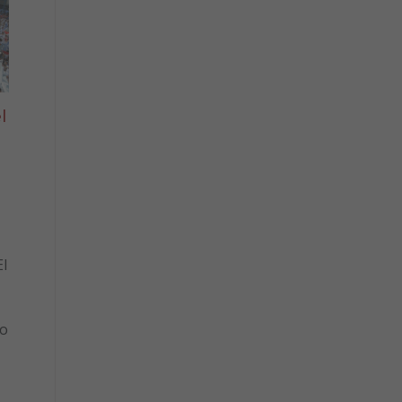
l
l
to