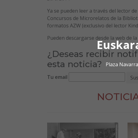
Ya se pueden leer a través del lector de
Concursos de Microrelatos de la Bibliote
formatos AZW (exclusivo del lector Kind
Pueden descargarse desde la web de la 
Euskar
¿Deseas recibir noti
esta noticia?
Plaza Navarra
Tu email
NOTICI