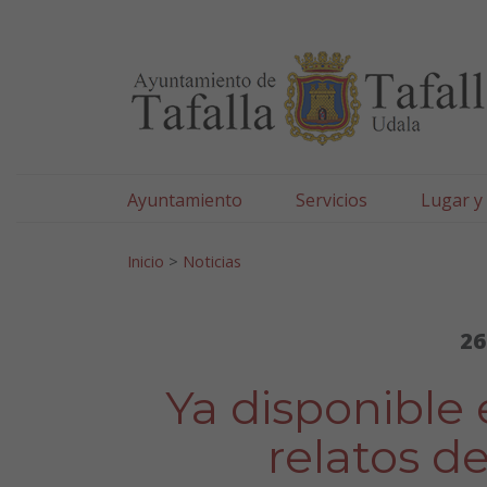
Ayuntamiento de Tafa
Ir al contenido
Ayuntamiento
Servicios
Lugar y
Search for:
Inicio
>
Noticias
26
Ya disponible 
relatos d