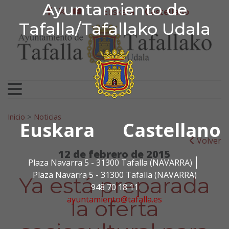
Ayuntamiento de Tafa
Ayuntamiento de
Ir al contenido
Euskera
Castellano
facebook
twitter
youtube
Tafalla/Tafallako Udala
Search for:
Inicio
>
Noticias
Euskara
Castellano
Volver
12 de febrero de 2015
Plaza Navarra 5 - 31300 Tafalla (NAVARRA)
Plaza Navarra 5 - 31300 Tafalla (NAVARRA)
Ya está preparada
948 70 18 11
ayuntamiento@tafalla.es
la oferta