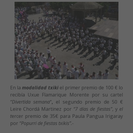
En la
modalidad txiki
el primer premio de 100 € lo
recibía Uxue Flamarique Morente por su cartel
“Divertida semana
“
,
el segundo premio
de 50 €
Leire Chordá Martinez
por
“7 días de fiestas”
, y
el
t
ercer premio
de 35€ para Paula Pangua Irigaray
por
“Popurri de fiestas txikis”.-