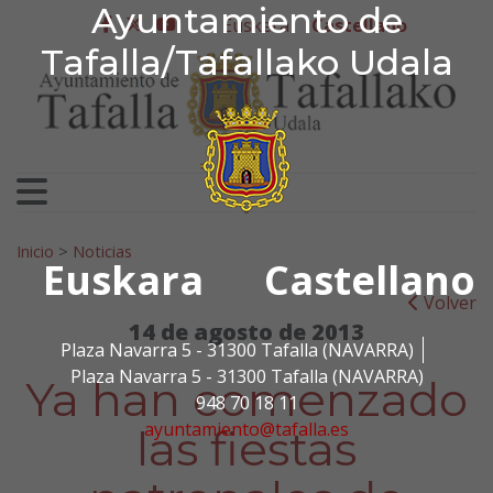
Ayuntamiento de Tafa
Ayuntamiento de
Ir al contenido
Euskera
Castellano
facebook
twitter
youtube
Tafalla/Tafallako Udala
Search for:
Inicio
>
Noticias
Euskara
Castellano
Volver
14 de agosto de 2013
Plaza Navarra 5 - 31300 Tafalla (NAVARRA)
Plaza Navarra 5 - 31300 Tafalla (NAVARRA)
Ya han comenzado
948 70 18 11
ayuntamiento@tafalla.es
las fiestas