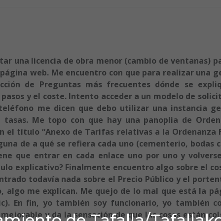
itar una licencia de obra menor (cambio de ventanas) p
 página web. Me encuentro con que para realizar una g
ección de Preguntas más frecuentes dónde se expli
 pasos y el coste. Intento acceder a un modelo de solici
 teléfono me dicen que debo utilizar una instancia ge
e, tasas. Me topo con que hay una panoplia de Orde
n el título “Anexo de Tarifas relativas a la Ordenanza F
guna de a qué se refiera cada uno (cementerio, bodas ci
ne que entrar en cada enlace uno por uno y volverse
ítulo explicativo? Finalmente encuentro algo
sobre el co
ntrado todavía nada sobre el Precio Público y el porten
, algo me explican. Me quejo de lo mal que está la pá
ic). En fin, yo también soy funcionario, yo también 
 mejorable y da la sensación de que las cosas están co
miento de Tafalla/Tafallak