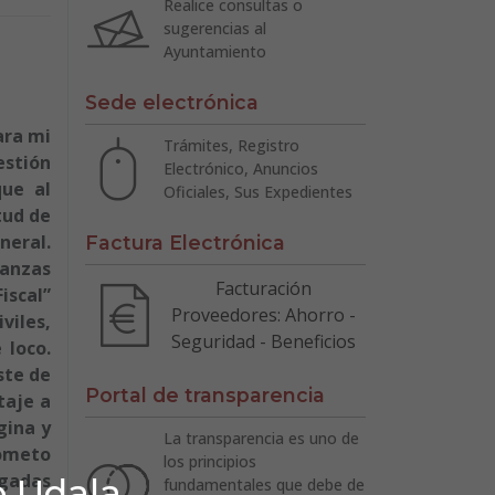
Realice consultas o
sugerencias al
Ayuntamiento
Sede electrónica
ara mi
Trámites, Registro
estión
Electrónico, Anuncios
que al
Oficiales, Sus Expedientes
tud de
neral.
Factura Electrónica
nanzas
Facturación
iscal”
Proveedores: Ahorro -
viles,
Seguridad - Beneficios
 loco.
ste de
Portal de transparencia
taje a
gina y
La transparencia es uno de
cometo
los principios
lgadas
o Udala
fundamentales que debe de