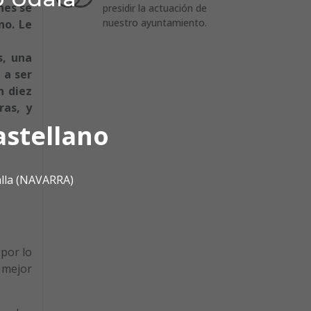
nes se
presidir la actuación de
nuestro ayuntamiento.
no. Le
s, una
 a ser
n diez
ras, y
astellano
alla (NAVARRA)
 por lo
 mejor