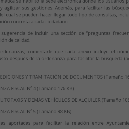
mática se habilitó la sede electrónica donde los usuarios 
y agilizar sus gestiones. Además, para facilitar las búsqu
el cual se pueden hacer llegar todo tipo de consultas, inclu
ución concreta a cada ciudadano.
sugerencia de incluir una sección de “preguntas frecuen
ón de calidad.
 ordenanzas, comentarle que cada anexo incluye el núm
usto después de la ordenanza para facilitar la búsqueda (a
XPEDICIONES Y TRAMITACIÓN DE DOCUMENTOS (Tamaño 16
ZA FISCAL Nº 4 (Tamaño 176 KB)
AUTOTAXIS Y DEMÁS VEHÍCULOS DE ALQUILER (Tamaño 108
ZA FISCAL Nº 5 (Tamaño 98 KB)
as aportadas para facilitar la relación entre Ayuntami