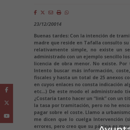
Facebook
Twitter
Email
Imprimir
Whatsapp
23/12/20014
Buenas tardes: Con la intención de tram
madre que reside en Tafalla consulto su
relativamente simple, no existe un s
administrado con un ejemplo sencillo los
licencia de obra menor. No existe. Por
Intento buscar más información, cost
fiscales y hasta un total de 25 anexos co
en cuyos enlaces no consta indicación al
Facebook
etc…) De este modo el administrado tie
¿Costaría tanto hacer un “link” con un t
Twitter
la tasa por tramitación, pero no he enco
pagar sobre el coste. Llamo a urbanismo
Youtube
me dicen que lo cuelga Intervención (s
errores, pero creo que su página es muy
Ayunta