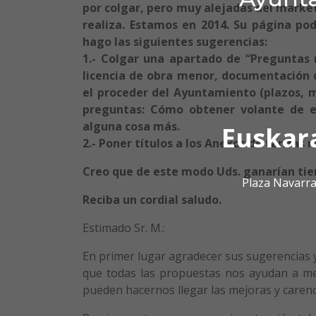
por colgar, pero muy alejadas del market
realiza. Estamos en 2014. Su página pod
hago las siguientes sugerencias:
1.- Colgar una apartado de “Preguntas 
licencia de obra menor, documentación q
el proceder del Ayuntamiento (plazos, m
preguntas: Cómo obtener volante de e
alguna cosa más.
Euskar
2.- Poner títulos a los Anexos de tarifas r
Creo que de este modo Uds. ganarían tie
Plaza Navarra
Reciba un cordial saludo.
Estimado Sr. M.:
En primer lugar agradecer sus sugerencias y
que todas las propuestas nos ayudan a me
pueden hacernos llegar las mejoras y carenc