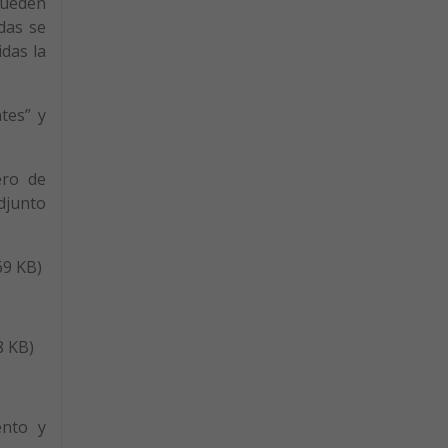
pueden
edas se
idas la
tes” y
ero de
djunto
9 KB)
 KB)
ento y