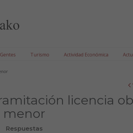
lla/Tafallako Udala
 Gentes
Turismo
Actividad Económica
Actu
enor
amitación licencia ob
menor
Respuestas