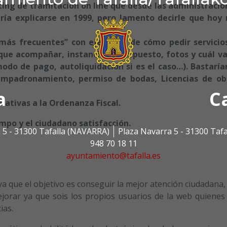
ing de tramitación on line que desde las administracio
ría explicarse en 1999, pero lamento decirle que hoy 
más frecuentes” con ejemplos de cómo pedir servicio
ue acompañar, instancia, presupuesto, fotos y cuál va
odo de pago, autoliquidación si es el caso…). Bastaría
mpadronamiento, permiso de bodas, Licencias de ob
a
C
elativas a la Ordenanza Fiscal.
mpo y el ciudadano satisfacción.
 5 - 31300 Tafalla (NAVARRA)
Plaza Navarra 5 - 31300 Taf
948 70 18 11
ayuntamiento@tafalla.es
a que el objetivo es conseguir la mejor atención ciudadana,
jorar ya que sois los propios usuarios de la web quienes
ias.