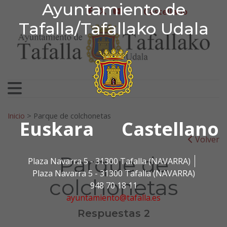
Ayuntamiento de Tafa
Ayuntamiento de
Ir al contenido
Castellano
facebook
twitter
youtube
Tafalla/Tafallako Udala
Search for:
Inicio
>
Parque de colchonetas
Euskara
Castellano
Volver
Parque de
Plaza Navarra 5 - 31300 Tafalla (NAVARRA)
Plaza Navarra 5 - 31300 Tafalla (NAVARRA)
colchonetas
948 70 18 11
ayuntamiento@tafalla.es
Respuestas 2