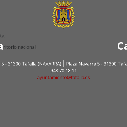
ta.
a
C
rritorio nacional.
 5 - 31300 Tafalla (NAVARRA)
Plaza Navarra 5 - 31300 Taf
948 70 18 11
ayuntamiento@tafalla.es