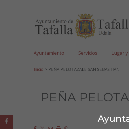
Ayuntamiento de Tafa
Ir al contenido
Ayuntamiento
Servicios
Lugar y
Search for:
Inicio
>
PEÑA PELOTAZALE SAN SEBASTIÁN
PEÑA PELOTA
Ayunta
Facebook
Facebook
Twitter
Email
Imprimir
Whatsapp