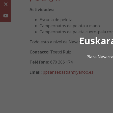
Twitter
Actividades:
Youtube
Escuela de pelota.
Campeonatos de pelota a mano.
Campeonatos de paleta cuero-pala cor
Euskar
Todo esto a nivel de Navarra, País Vasco y te
Contacto
: Txetxi Ruiz
Plaza Navarra
Teléfono:
670 306 174
Email:
ppsansebastian@yahoo.es