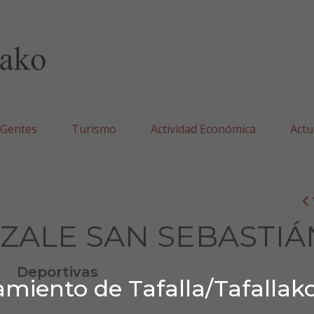
lla/Tafallako Udala
 Gentes
Turismo
Actividad Económica
Actu
ZALE SAN SEBASTIÁ
Deportivas
miento de Tafalla/Tafallak