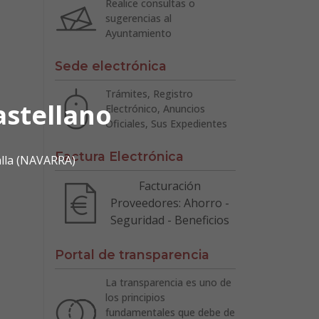
Realice consultas o
sugerencias al
Ayuntamiento
Sede electrónica
Trámites, Registro
astellano
Electrónico, Anuncios
Oficiales, Sus Expedientes
Factura Electrónica
alla (NAVARRA)
Facturación
Proveedores: Ahorro -
Seguridad - Beneficios
Portal de transparencia
La transparencia es uno de
los principios
fundamentales que debe de