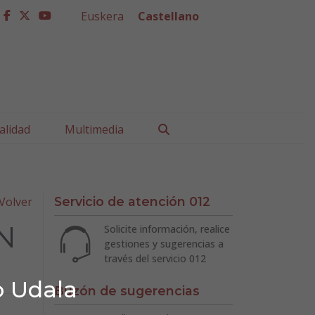
Euskera
Castellano
facebook
twitter
youtube
Buscar
alidad
Multimedia
Volver
Servicio de atención 012
N
Solicite información, realice
gestiones y sugerencias a
través del servicio 012
o Udala
Buzón de sugerencias