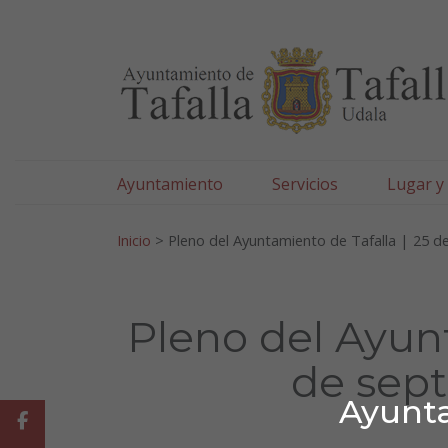
Ayuntamiento de Tafa
Ir al contenido
Ayuntamiento
Servicios
Lugar y
Search for:
Inicio
>
Pleno del Ayuntamiento de Tafalla | 25 d
Pleno del Ayunt
de sep
Ayunta
Facebook