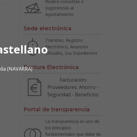
Realice consultas o
sugerencias al
Ayuntamiento
Sede electrónica
Trámites, Registro
astellano
Electrónico, Anuncios
Oficiales, Sus Expedientes
Factura Electrónica
alla (NAVARRA)
Facturación
Proveedores: Ahorro -
Seguridad - Beneficios
Portal de transparencia
La transparencia es uno de
los principios
fundamentales que debe de