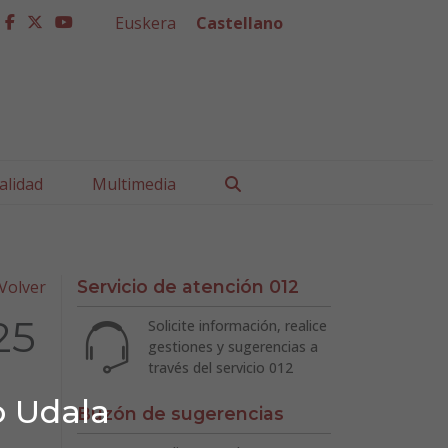
Euskera
Castellano
facebook
twitter
youtube
Buscar
alidad
Multimedia
Volver
Servicio de atención 012
25
Solicite información, realice
gestiones y sugerencias a
través del servicio 012
o Udala
Buzón de sugerencias