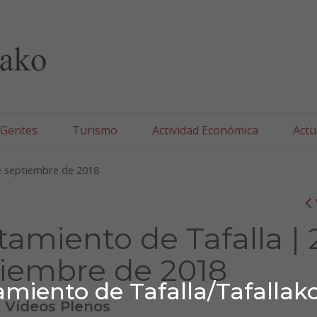
lla/Tafallako Udala
 Gentes
Turismo
Actividad Económica
Actu
e septiembre de 2018
amiento de Tafalla | 
tiembre de 2018
miento de Tafalla/Tafallak
Vídeos Plenos