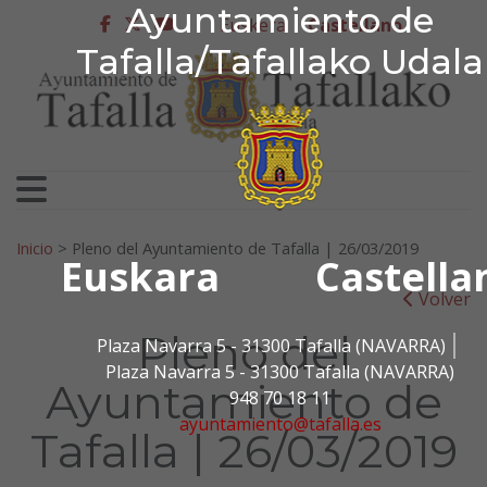
Ayuntamiento de Tafa
Ayuntamiento de
Ir al contenido
Euskera
Castellano
facebook
twitter
youtube
Tafalla/Tafallako Udala
Search for:
Inicio
>
Pleno del Ayuntamiento de Tafalla | 26/03/2019
Euskara
Castella
Volver
Pleno del
Plaza Navarra 5 - 31300 Tafalla (NAVARRA)
Plaza Navarra 5 - 31300 Tafalla (NAVARRA)
Ayuntamiento de
948 70 18 11
ayuntamiento@tafalla.es
Tafalla | 26/03/2019