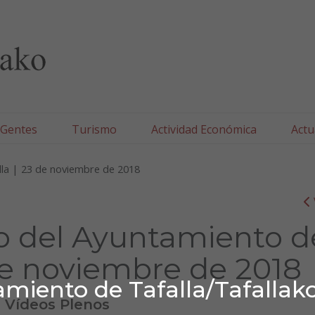
lla/Tafallako Udala
 Gentes
Turismo
Actividad Económica
Actu
lla | 23 de noviembre de 2018
io del Ayuntamiento d
 de noviembre de 2018
miento de Tafalla/Tafallak
Vídeos Plenos