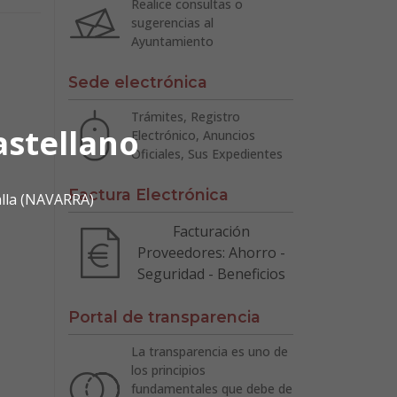
Realice consultas o
sugerencias al
Ayuntamiento
Sede electrónica
Trámites, Registro
astellano
Electrónico, Anuncios
Oficiales, Sus Expedientes
Factura Electrónica
alla (NAVARRA)
Facturación
Proveedores: Ahorro -
Seguridad - Beneficios
Portal de transparencia
La transparencia es uno de
los principios
fundamentales que debe de