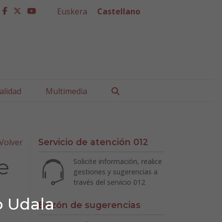
Euskera
Castellano
facebook
twitter
youtube
Buscar
alidad
Multimedia
Volver
Servicio de atención 012
e
Solicite información, realice
gestiones y sugerencias a
través del servicio 012
o Udala
Buzón de sugerencias