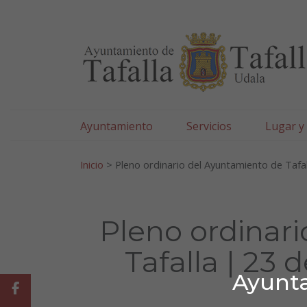
Ayuntamiento de Tafa
Ir al contenido
Ayuntamiento
Servicios
Lugar y
Search for:
Inicio
>
Pleno ordinario del Ayuntamiento de Tafa
Pleno ordinar
Tafalla | 23
Ayunta
Facebook