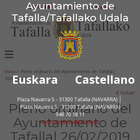
Ayuntamiento de Tafa
Ayuntamiento de
Ir al contenido
Euskera
Castellano
facebook
twitter
youtube
Tafalla/Tafallako Udala
Search for:
Inicio
>
Pleno ordinario del Ayuntamiento de Tafalla|
Euskara
Castellano
26/02/2019
Volver
Plaza Navarra 5 - 31300 Tafalla (NAVARRA)
Pleno ordinario del
Plaza Navarra 5 - 31300 Tafalla (NAVARRA)
948 70 18 11
Ayuntamiento de
ayuntamiento@tafalla.es
Tafalla| 26/02/2019