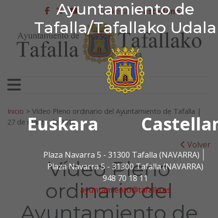
Ayuntamiento de Tafa
Ayuntamiento de
Ir al contenido
Euskera
Castellano
facebook
twitter
youtube
Tafalla/Tafallako Udala
Search for:
Inicio
>
Vídeo Pleno ordinario del Ayuntamiento de Tafalla |
Euskara
Castella
27 de marzo de 2018
Volver
Plaza Navarra 5 - 31300 Tafalla (NAVARRA)
Vídeo Pleno
Plaza Navarra 5 - 31300 Tafalla (NAVARRA)
948 70 18 11
ordinario del
ayuntamiento@tafalla.es
Ayuntamiento de