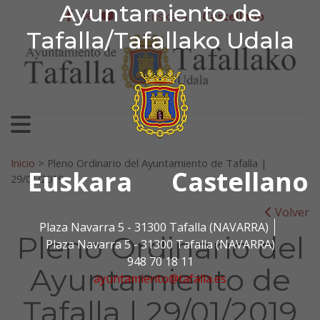
Ayuntamiento de Tafa
Ayuntamiento de
Ir al contenido
Euskera
Castellano
facebook
twitter
youtube
Tafalla/Tafallako Udala
Search for:
Inicio
>
Pleno Ordinario del Ayuntamiento de Tafalla |
Euskara
Castellano
29/01/2019
Volver
Plaza Navarra 5 - 31300 Tafalla (NAVARRA)
Pleno Ordinario del
Plaza Navarra 5 - 31300 Tafalla (NAVARRA)
948 70 18 11
Ayuntamiento de
ayuntamiento@tafalla.es
Tafalla | 29/01/2019