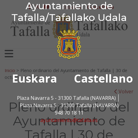
Ayuntamiento de Tafa
Ayuntamiento de
Ir al contenido
Euskera
Castellano
facebook
twitter
youtube
Tafalla/Tafallako Udala
Search for:
Inicio
>
Pleno ordinario del Ayuntamiento de Tafalla | 30 de
Euskara
Castellano
octubre de 2018
Volver
Plaza Navarra 5 - 31300 Tafalla (NAVARRA)
Pleno ordinario del
Plaza Navarra 5 - 31300 Tafalla (NAVARRA)
948 70 18 11
Ayuntamiento de
ayuntamiento@tafalla.es
Tafalla | 30 de