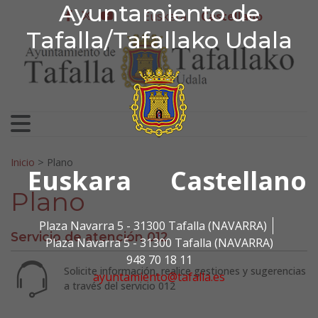
Ayuntamiento de Tafa
Ayuntamiento de
Ir al contenido
Euskera
Castellano
facebook
twitter
youtube
Tafalla/Tafallako Udala
Search for:
Inicio
>
Plano
Euskara
Castellano
Plano
Plaza Navarra 5 - 31300 Tafalla (NAVARRA)
Servicio de atención 012
Plaza Navarra 5 - 31300 Tafalla (NAVARRA)
948 70 18 11
Solicite información, realice gestiones y sugerencias
ayuntamiento@tafalla.es
a través del servicio 012