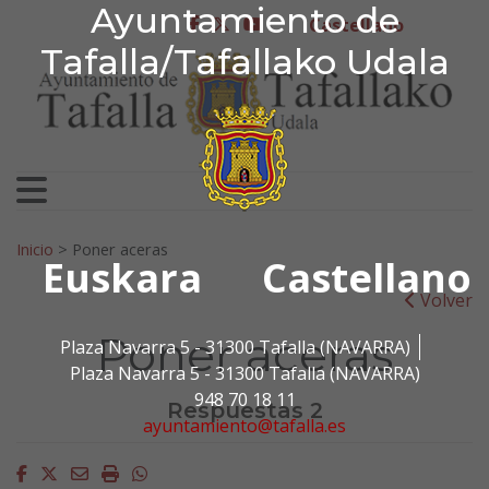
Ayuntamiento de Tafa
Ayuntamiento de
Ir al contenido
Castellano
facebook
twitter
youtube
Tafalla/Tafallako Udala
Search for:
Inicio
>
Poner aceras
Euskara
Castellano
Volver
Poner aceras
Plaza Navarra 5 - 31300 Tafalla (NAVARRA)
Plaza Navarra 5 - 31300 Tafalla (NAVARRA)
948 70 18 11
Respuestas 2
ayuntamiento@tafalla.es
Facebook
Twitter
Email
Imprimir
Whatsapp