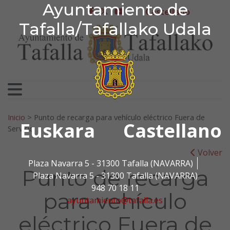
Ayuntamiento de Tafa
Ayuntamiento de
Ir al contenido
Castellano
facebook
twitter
youtube
Tafalla/Tafallako Udala
Search for:
Inicio
>
Punto de recarga para vehículo eléctrico Fuera de
Euskara
Castellano
Servicio
Volver
Plaza Navarra 5 - 31300 Tafalla (NAVARRA)
Punto de recarga
Plaza Navarra 5 - 31300 Tafalla (NAVARRA)
948 70 18 11
para vehículo
ayuntamiento@tafalla.es
eléctrico Fuera de