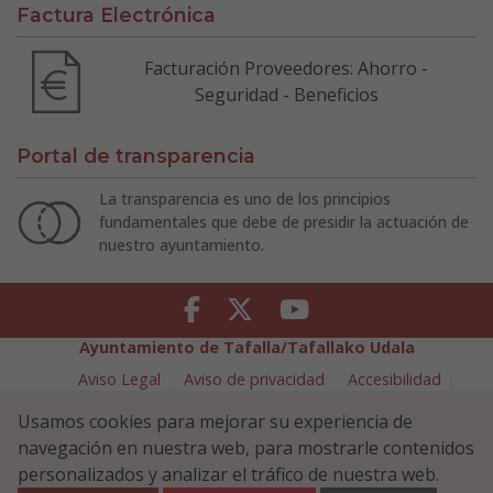
Factura Electrónica
Facturación Proveedores: Ahorro -
Seguridad - Beneficios
Portal de transparencia
La transparencia es uno de los principios
fundamentales que debe de presidir la actuación de
nuestro ayuntamiento.
Facebook
Twitter
Youtube
Ayuntamiento de Tafalla/Tafallako Udala
Aviso Legal
Aviso de privacidad
Accesibilidad
Política de cookies
Usamos cookies para mejorar su experiencia de
Política de Seguridad de la Información
navegación en nuestra web, para mostrarle contenidos
Plaza Navarra 5 - 31300 Tafalla (NAVARRA)
948 70 18 11
personalizados y analizar el tráfico de nuestra web.
ayuntamiento@tafalla.es