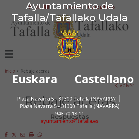
Ayuntamiento de Tafa
Ayuntamiento de
Ir al contenido
Euskera
Castellano
facebook
twitter
youtube
Tafalla/Tafallako Udala
Search for:
Inicio
>
Rebaje aceras
Euskara
Castellano
Volver
Rebaje aceras
Plaza Navarra 5 - 31300 Tafalla (NAVARRA)
Plaza Navarra 5 - 31300 Tafalla (NAVARRA)
948 70 18 11
Respuestas
ayuntamiento@tafalla.es
Facebook
Twitter
Email
Imprimir
Whatsapp