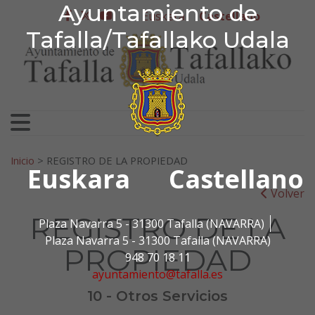
Ayuntamiento de Tafa
Ayuntamiento de
Ir al contenido
Euskera
Castellano
facebook
twitter
youtube
Tafalla/Tafallako Udala
Search for:
Inicio
>
REGISTRO DE LA PROPIEDAD
Euskara
Castellano
Volver
REGISTRO DE LA
Plaza Navarra 5 - 31300 Tafalla (NAVARRA)
Plaza Navarra 5 - 31300 Tafalla (NAVARRA)
PROPIEDAD
948 70 18 11
ayuntamiento@tafalla.es
10 - Otros Servicios