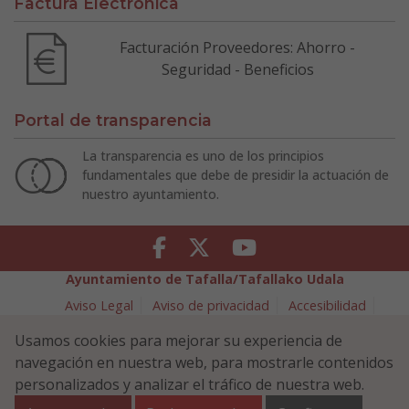
Factura Electrónica
Facturación Proveedores: Ahorro -
Seguridad - Beneficios
Portal de transparencia
La transparencia es uno de los principios
fundamentales que debe de presidir la actuación de
nuestro ayuntamiento.
Facebook
Twitter
Youtube
Ayuntamiento de Tafalla/Tafallako Udala
Aviso Legal
Aviso de privacidad
Accesibilidad
Política de cookies
Usamos cookies para mejorar su experiencia de
Política de Seguridad de la Información
navegación en nuestra web, para mostrarle contenidos
Plaza Navarra 5 - 31300 Tafalla (NAVARRA)
948 70 18 11
personalizados y analizar el tráfico de nuestra web.
ayuntamiento@tafalla.es