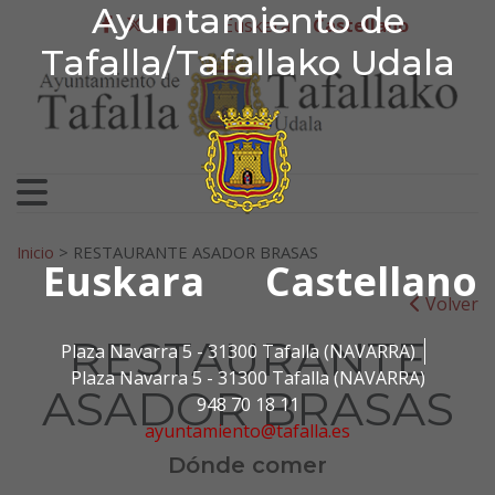
Ayuntamiento de Tafa
Ayuntamiento de
Ir al contenido
Euskera
Castellano
facebook
twitter
youtube
Tafalla/Tafallako Udala
Search for:
Inicio
>
RESTAURANTE ASADOR BRASAS
Euskara
Castellano
Volver
RESTAURANTE
Plaza Navarra 5 - 31300 Tafalla (NAVARRA)
Plaza Navarra 5 - 31300 Tafalla (NAVARRA)
ASADOR BRASAS
948 70 18 11
ayuntamiento@tafalla.es
Dónde comer