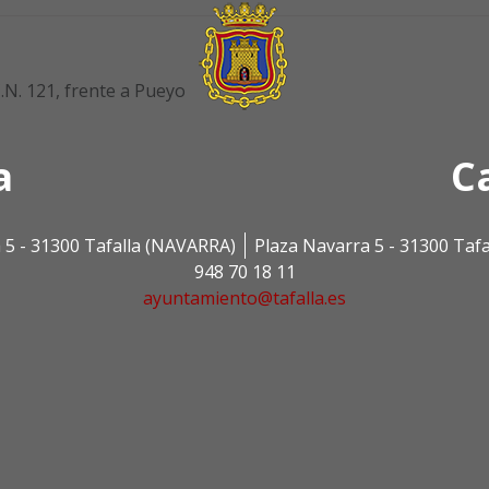
.N. 121, frente a Pueyo
a
C
 5 - 31300 Tafalla (NAVARRA)
Plaza Navarra 5 - 31300 Taf
948 70 18 11
ayuntamiento@tafalla.es