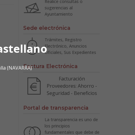
Realice consultas o
sugerencias al
Ayuntamiento
Sede electrónica
Trámites, Registro
astellano
Electrónico, Anuncios
Oficiales, Sus Expedientes
Factura Electrónica
alla (NAVARRA)
Facturación
Proveedores: Ahorro -
Seguridad - Beneficios
Portal de transparencia
La transparencia es uno de
los principios
fundamentales que debe de