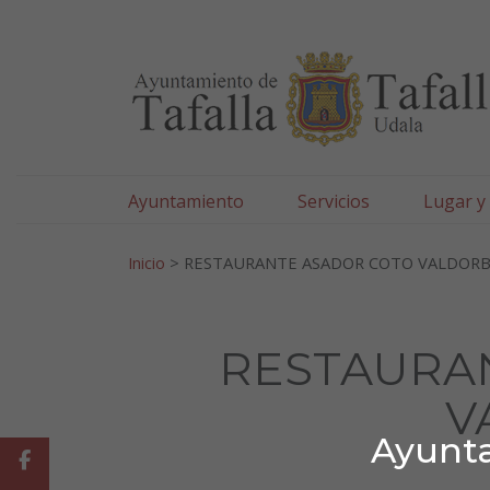
Ayuntamiento de Tafa
Ir al contenido
Ayuntamiento
Servicios
Lugar y
Search for:
Inicio
>
RESTAURANTE ASADOR COTO VALDOR
RESTAURA
V
Ayunta
Facebook