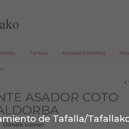
lla/Tafallako Udala
 Gentes
Turismo
Actividad Económica
Actu
BA
NTE ASADOR COTO
ALDORBA
miento de Tafalla/Tafallak
Dónde comer