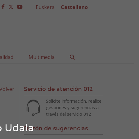
Euskera
Castellano
facebook
twitter
youtube
Buscar
alidad
Multimedia
Volver
Servicio de atención 012
Solicite información, realice
gestiones y sugerencias a
través del servicio 012
o Udala
Buzón de sugerencias