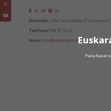
Twitter
Facebook
Twitter
Email
Imprimir
Whatsapp
Youtube
Dirección:
Calle Santa María 17 (Sansoain) C
Teléfono:
948 72 10 21
Euskar
Email:
coto@valdorba.com
Plaza Navarra