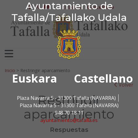
Ayuntamiento de Tafa
Ayuntamiento de
Ir al contenido
Euskera
Castellano
facebook
twitter
youtube
Tafalla/Tafallako Udala
Search for:
Inicio
>
Restringir aparcamiento
Euskara
Castellano
Volver
Restringir
Plaza Navarra 5 - 31300 Tafalla (NAVARRA)
Plaza Navarra 5 - 31300 Tafalla (NAVARRA)
aparcamiento
948 70 18 11
ayuntamiento@tafalla.es
Respuestas