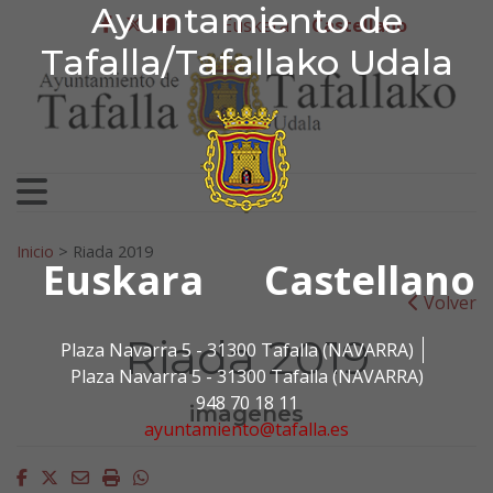
Ayuntamiento de Tafa
Ayuntamiento de
Ir al contenido
Euskera
Castellano
facebook
twitter
youtube
Tafalla/Tafallako Udala
Search for:
Inicio
>
Riada 2019
Euskara
Castellano
Volver
Riada 2019
Plaza Navarra 5 - 31300 Tafalla (NAVARRA)
Plaza Navarra 5 - 31300 Tafalla (NAVARRA)
948 70 18 11
imagenes
ayuntamiento@tafalla.es
Facebook
Twitter
Email
Imprimir
Whatsapp