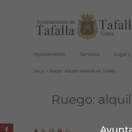
Ayuntamiento de Tafa
Ir al contenido
Ayuntamiento
Servicios
Lugar y
Search for:
Inicio
>
Ruego: alquiler vivienda en Tafalla
Ruego: alquil
Ayunta
Facebook
Facebook
Twitter
Email
Imprimir
Whatsapp