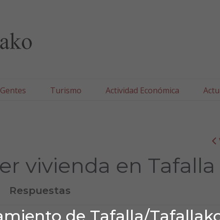
lla/Tafallako Udala
 Gentes
Turismo
Actividad Económica
Actu
er vivienda en Tafalla
Respuestas
miento de Tafalla/Tafallak