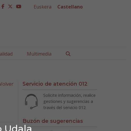
Euskera
Castellano
facebook
twitter
youtube
Buscar
alidad
Multimedia
Volver
Servicio de atención 012
Solicite información, realice
gestiones y sugerencias a
través del servicio 012
Buzón de sugerencias
o Udala