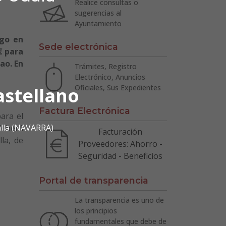
Realice consultas o
sugerencias al
Ayuntamiento
igo en
Sede electrónica
€ para
ao. En
Trámites, Registro
Electrónico, Anuncios
Oficiales, Sus Expedientes
astellano
Factura Electrónica
para el
alla (NAVARRA)
 deberá
Facturación
la, de
Proveedores: Ahorro -
Seguridad - Beneficios
Portal de transparencia
La transparencia es uno de
los principios
fundamentales que debe de