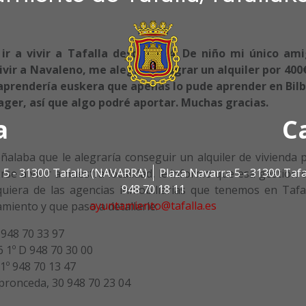
ir a vivir a Tafalla desde 2014. De niño mi único am
ivir a Navaleno, me alegraría lograr un alquiler por 400
í aprendería euskera que apenas lo pude aprender en Bilb
ger, así que algo podré aportar. Muchas gracias.
a
C
ñalaba que le alegraría conseguir un alquiler de vivienda 
 5 - 31300 Tafalla (NAVARRA)
Plaza Navarra 5 - 31300 Taf
rse a vivir a nuestra localidad, le informo que esa gestión
948 70 18 11
uiera de las agencias inmobiliarias que tenemos en Tafal
ayuntamiento@tafalla.es
miento y que paso a detallarle:
 948 70 33 97
6 1º D 948 70 30 00
 1º 948 70 13 47
pronceda, 30 948 70 23 04