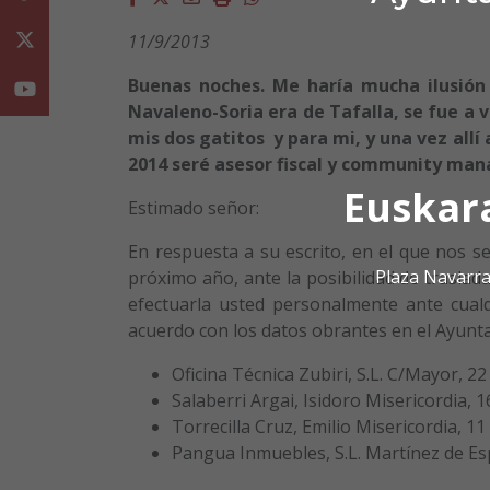
11/9/2013
Twitter
Buenas noches. Me haría mucha ilusión 
Youtube
Navaleno-Soria era de Tafalla, se fue a v
mis dos gatitos y para mi, y una vez all
2014 seré asesor fiscal y community mana
Euskar
Estimado señor:
En respuesta a su escrito, en el que nos se
Plaza Navarra
próximo año, ante la posibilidad de traslada
efectuarla usted personalmente ante cualq
acuerdo con los datos obrantes en el Ayunta
Oficina Técnica Zubiri, S.L. C/Mayor, 22
Salaberri Argai, Isidoro Misericordia, 1
Torrecilla Cruz, Emilio Misericordia, 11
Pangua Inmuebles, S.L. Martínez de Es